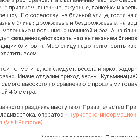
, с припёком, пшённые, ажурные, панкейки и крепы
е шоу. По соседству, на блинной улице, гости на 
азные блины: дрожжевые и бездрожжевые, на воде
, маленькие и большие, с начинкой и без. А на бли
удут священнодействовать над выпеканием блинов
диции блинов на Масленицу надо приготовить ка
хватить всем.
оит отметить, как следует: весело и ярко, задорн
разно. Иначе отдалим приход весны. Кульминацие
 самого высокого по сравнению с прошлыми годам
ой 4,5 метра.
данного праздника выступают Правительство При
ладивостока, оператор –
Туристско-информацион
(Visit Primorye)
.