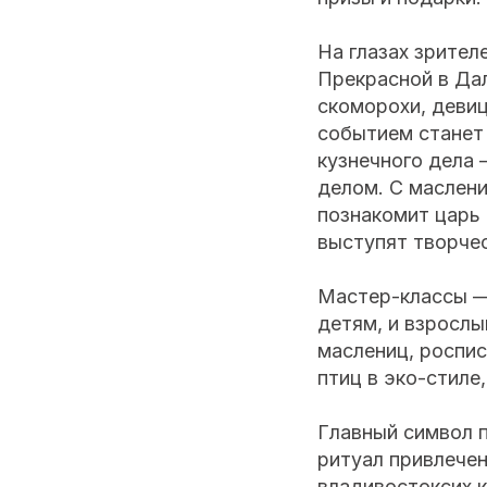
На глазах зрител
Прекрасной в Дал
скоморохи, девиц
событием станет 
кузнечного дела 
делом. С маслен
познакомит царь 
выступят творчес
Мастер-классы —
детям, и взрослы
маслениц, роспис
птиц в эко-стиле
Главный символ п
ритуал привлечен
владивостоксих к