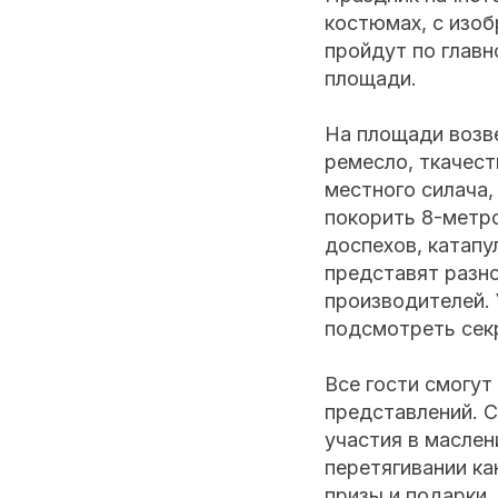
костюмах, с изоб
пройдут по главн
площади.
На площади возв
ремесло, ткачес
местного силача,
покорить 8-метр
доспехов, катапу
представят разн
производителей. 
подсмотреть сек
Все гости смогут
представлений. С
участия в маслен
перетягивании ка
призы и подарки.