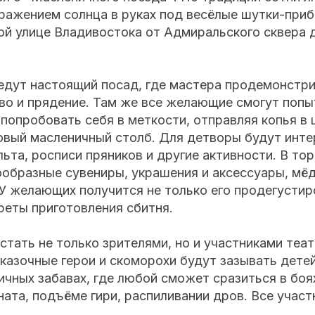
ражением солнца в руках под весёлые шутки-приб
ой улице Владивостока от Адмиральского сквера 
едут настоящий посад, где мастера продемонстр
тво и прядение. Там же все желающие смогут поп
 попробовать себя в меткости, отправляя копья в 
овый масленичный столб. Для детворы будут инт
льта, росписи пряников и другие активности. В то
ообразные сувениры, украшения и аксессуары, мё
У желающих получится не только его продегустиро
реты приготовления сбитня.
 стать не только зрителями, но и участниками теа
казочные герои и скоморохи будут зазывать детей
ичных забавах, где любой сможет сразиться в бо
ната, подъёме гири, распиливании дров. Все участ