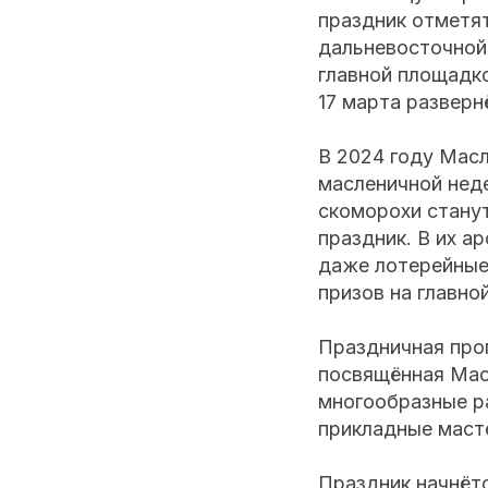
праздник отметят
дальневосточной 
главной площадк
17 марта разверн
В 2024 году Масл
масленичной нед
скоморохи стану
праздник. В их а
даже лотерейные
призов на главно
Праздничная про
посвящённая Масл
многообразные ра
прикладные масте
Праздник начнётс