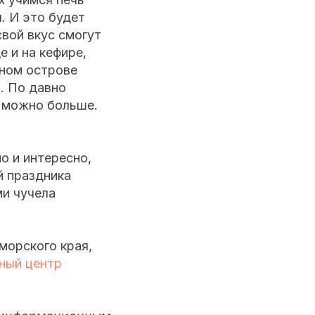
. И это будет
свой вкус смогут
 и на кефире,
нном острове
. По давно
к можно больше.
о и интересно,
й праздника
и чучела
морского края,
ный центр