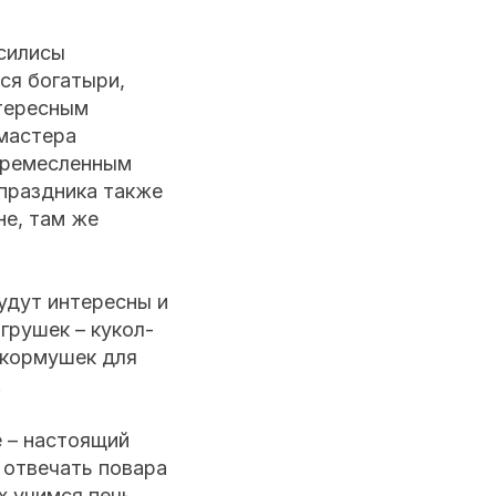
асилисы
ся богатыри,
нтересным
 мастера
с ремесленным
 праздника также
не, там же
удут интересны и
грушек – кукол-
 кормушек для
.
е – настоящий
 отвечать повара
х учимся печь