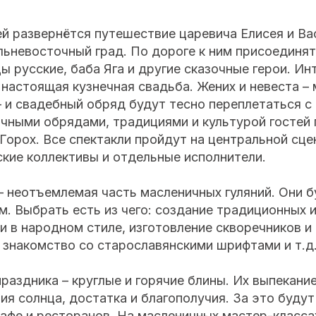
ей развернётся путешествие царевича Елисея и В
ьневосточный град. По дороге к ним присоединят
ы русские, баба Яга и другие сказочные герои. И
настоящая кузнечная свадьба. Жених и невеста –
– и свадебный обряд будут тесно переплетаться 
ичными обрядами, традициями и культурой гостей
Горох. Все спектакли пройдут на центральной сце
кие коллективы и отдельные исполнители.
 неотъемлемая часть масленичных гуляний. Они б
м. Выбрать есть из чего: создание традиционных и
и в народном стиле, изготовление скворечников и
, знакомство со старославянскими шрифтами и т.д
раздника – круглые и горячие блины. Их выпекани
ия солнца, достатка и благополучия. За это будут
афе и ресторанов. На масленичных мастер-класса