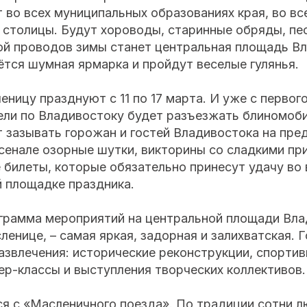
 во всех муниципальных образованиях края, во вс
столицы. Будут хороводы, старинные обряды, пес
ой проводов зимы станет центральная площадь Вл
ётся шумная ярмарка и пройдут веселые гулянья.
еницу празднуют с 11 по 17 марта. И уже с первог
ели по Владивостоку будет разъезжать блиномоби
т зазывать горожан и гостей Владивостока на пр
рсенале озорные шутки, викторины со сладкими пр
 билеты, которые обязательно принесут удачу во
й площадке праздника.
грамма мероприятий на центральной площади Вла
енице, – самая яркая, задорная и залихватская. 
звлечения: исторические реконструкции, спортив
р-классы и выступления творческих коллективов.
я с «Масленичного поезда». По традиции сотни л