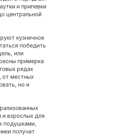
аутки и припевки
до центральной
ируют кузнечное
ытаться победить
цель, или
ересны примерка
рговых рядах
д от местных
вать, но и
трализованных
 и взрослых для
ях подушками,
ники получат