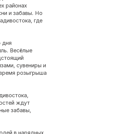
ех районах
ни и забавы. Но
адивостока, где
о дня
ль. Весёлые
едстоящий
изами, сувениры и
 время розыгрыша
дивостока,
Гостей ждут
ные забавы,
юдей в нарядных