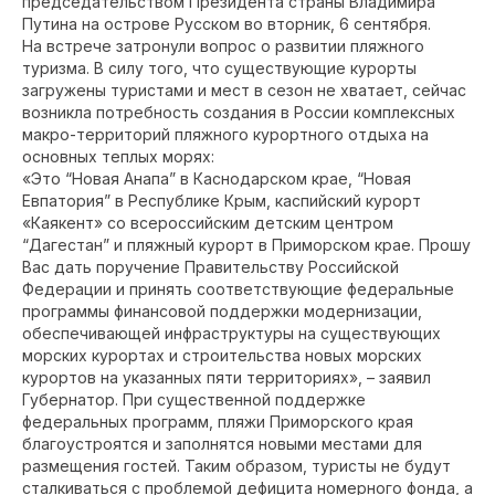
председательством Президента страны Владимира
Путина на острове Русском во вторник, 6 сентября.
На встрече затронули вопрос о развитии пляжного
туризма. В силу того, что существующие курорты
загружены туристами и мест в сезон не хватает, сейчас
возникла потребность создания в России комплексных
макро-территорий пляжного курортного отдыха на
основных теплых морях:
«Это “Новая Анапа” в Каснодарском крае, “Новая
Евпатория” в Республике Крым, каспийский курорт
«Каякент» со всероссийским детским центром
“Дагестан” и пляжный курорт в Приморском крае. Прошу
Вас дать поручение Правительству Российской
Федерации и принять соответствующие федеральные
программы финансовой поддержки модернизации,
обеспечивающей инфраструктуры на существующих
морских курортах и строительства новых морских
курортов на указанных пяти территориях», – заявил
Губернатор. При существенной поддержке
федеральных программ, пляжи Приморского края
благоустроятся и заполнятся новыми местами для
размещения гостей. Таким образом, туристы не будут
сталкиваться с проблемой дефицита номерного фонда, а