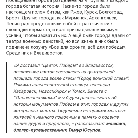
Посещаемые города разделены на 4 группы. У каждого
города богатая история. Какие-то города были
настоящем полем битвы, как Ржев, Курск, Волгоград,
Брест. Другие города, как Мурманск, Архангельск,
Ленинград представляли собой стратегические
площадки вермахта, и враг прикладывал максимум
усилий, чтобы захватить их. А ещё были города вдали от
театра военных действий, но вся жизнь в них была
подчинена лозунгу «Всё для фронта, всё для победы».
Среди них и Владивосток.
«Я доставил "Цветок Победы" во Владивосток,
возложение цветов состоялось на центральной
площади города возле стелы "Город воинской славы".
Помимо дальневосточной столицы, посещаю
Хабаровск, Новосибирск и Томск. Вместе с
"Одноклассниками" мы будем рассказывать об
истории монументов Победы в этих городах и других
интересных местах. Поделимся историями местных
жителей и немного помолчим в память о подвиге
наших дедов и прадедов», – рассказывает
москвич,
блогер-путешественник Тимур Юсупов
.