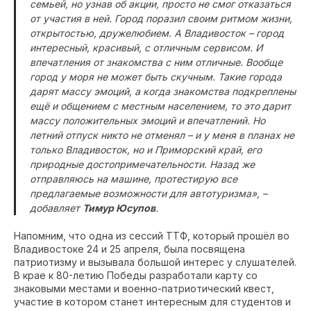
семьей, но узнав об акции, просто не смог отказаться
от участия в ней. Город поразил своим ритмом жизни,
открытостью, дружелюбием. А Владивосток – город
интересный, красивый, с отличным сервисом. И
впечатления от знакомства с ним отличные. Вообще
город у моря не может быть скучным. Такие города
дарят массу эмоций, а когда знакомства подкреплены
ещё и общением с местным населением, то это дарит
массу положительных эмоций и впечатлений. Но
летний отпуск никто не отменял – и у меня в планах не
только Владивосток, но и Приморский край, его
природные достопримечательности. Назад же
отправляюсь на машине, протестирую все
предлагаемые возможности для автотуризма», –
добавляет
Тимур Юсупов
.
Напомним, что одна из сессий ТТФ, который прошёл во
Владивостоке 24 и 25 апреля, была посвящена
патриотизму и вызывала большой интерес у слушателей.
В крае к 80-летию Победы разработали карту со
знаковыми местами и военно-патриотический квест,
участие в котором станет интересным для студентов и