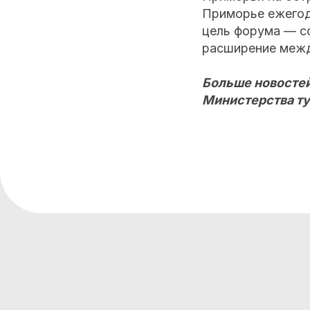
Приморье ежегод
цель форума — с
расширение межд
Больше новостей
Министерства ту