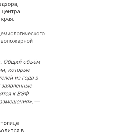
адзора,
 центра
 края.
демиологического
тивопожарной
зд. Общий объём
и, которые
елей из года в
 заявленные
ятся к ВЭФ
 размещения»
, —
столице
водится в