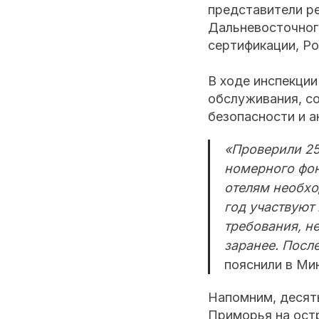
представители р
Дальневосточног
сертификации, Ро
В ходе инспекци
обслуживания, с
безопасности и 
«Проверили 25
номерного фон
отелям необход
год участвуют
требования, н
заранее. Посл
пояснили в Ми
Напомним, десят
Приморья на остр