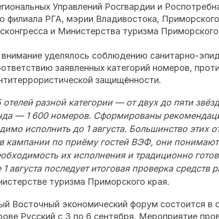
егиональных Управлений Росгвардии и Роспотребн
о филиала РГА, мэрии Владивостока, Приморского
сконгресса и Министерства туризма Приморского
и внимание уделялось соблюдению санитарно-эпи
оответствию заявленных категорий номеров, про
антитеррористической защищённости.
 отелей разной категории — от двух до пяти звё
да — 1 600 номеров. Сформированы рекомендаци
имо исполнить до 1 августа. Большинство этих от
 в кампании по приёму гостей ВЭФ, они понимают
еобходимость их исполнения и традиционно готов
е 1 августа последует итоговая проверка средств
нистерстве туризма Приморского края.
ый Восточный экономический форум состоится в 
ове Русский с 3 по 6 сентября. Мероприятие про