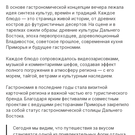
В основе гастрономической концепции вечера лежала
идея синтеза культур, времён и традиций. Каждое
блюдо — это страница живой истории, от древних
костров до футуристичных десертов. На сцене и в
тарелках ожили образы: древние культуры Дальнего
Востока, эпоха первопроходцев, дореволюционный
Владивосток, советское прошлое, современная кухня
Приморья и будущее гастрономии.
Каждое блюдо сопровождалось видеозарисовками,
музыкой и комментариями шефов, создавая эффект
полного погружения в атмосферу региона — с его
морем, тайгой, ветрами и культурным наследием.
Гастрономия в последние годы стала визитной
карточкой региона и важной частью его туристического
бренда. Благодаря ярким фестивалям и совместным
проектам с ведущими ресторанами Приморье закрепило
за собой статус гастрономической столицы Дальнего
Востока.
Сегодня мы видим, что путешествия за вкусом
становятся одной из привлекательных форм отдыха.