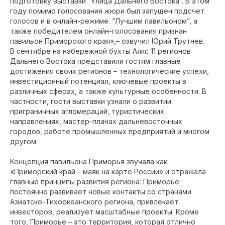
подготовку выставки “Улица Дальнего Востока”. В этом
году помимо голосования жюри был запущен подсчет
голосов и в онлайн-режиме. “Лучшим павильоном”, а
также победителем онлайн-голосования признан
павильон Приморского края»,– озвучил Юрий Трутнев.
В сентябре на набережной бухты Аякс 11 регионов
Дальнего Востока представили гостям главные
достижения своих регионов – технологические успехи,
инвестиционный потенциал, ключевые проекты в
различных сферах, а также культурные особенности. В
частности, гости выставки узнали о развитии
приграничных агломераций, туристических
направлениях, мастер-планах дальневосточных
городов, работе промышленных предприятий и многом
другом.
Концепция павильона Приморья звучала как
«Приморский край – маяк на карте России» и отражала
главные принципы развития региона: Приморье
постоянно развивает новые контакты со странами
Азиатско-Тихоокеанского региона, привлекает
инвесторов, реализует масштабные проекты. Кроме
того, Приморье – это территория, которая отлично