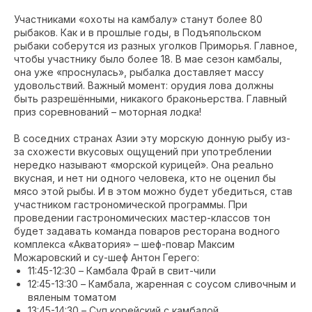
Участниками «охоты на камбалу» станут более 80
рыбаков. Как и в прошлые годы, в Подъяпольском
рыбаки соберутся из разных уголков Приморья. Главное,
чтобы участнику было более 18. В мае сезон камбалы,
она уже «проснулась», рыбалка доставляет массу
удовольствий. Важный момент: орудия лова должны
быть разрешёнными, никакого браконьерства. Главный
приз соревнований – моторная лодка!
В соседних странах Азии эту морскую донную рыбу из-
за схожести вкусовых ощущений при употреблении
нередко называют «морской курицей». Она реально
вкусная, и нет ни одного человека, кто не оценил бы
мясо этой рыбы. И в этом можно будет убедиться, став
участником гастрономической программы. При
проведении гастрономических мастер-классов тон
будет задавать команда поваров ресторана водного
комплекса «Акватория» – шеф-повар Максим
Можаровский и су-шеф Антон Герего:
11:45-12:30 – Камбала Фрай в свит-чили
12:45-13:30 – Камбала, жаренная с соусом сливочным и
вяленым томатом
13:45-14:30 – Суп корейский с камбалой