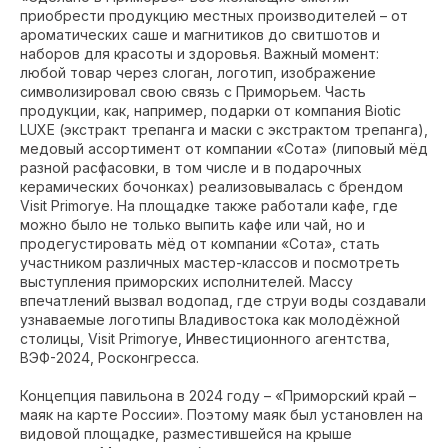
приобрести продукцию местных производителей – от
ароматических саше и магнитиков до свитшотов и
наборов для красоты и здоровья. Важный момент:
любой товар через слоган, логотип, изображение
символизировал свою связь с Приморьем. Часть
продукции, как, например, подарки от компания Biotic
LUXE (экстракт трепанга и маски с экстрактом трепанга),
медовый ассортимент от компании «Сота» (липовый мёд
разной расфасовки, в том числе и в подарочных
керамических бочонках) реализовывалась с брендом
Visit Рrimorye. На площадке также работали кафе, где
можно было не только выпить кафе или чай, но и
продегустировать мёд от компании «Сота», стать
участником различных мастер-классов и посмотреть
выступления приморских исполнителей. Массу
впечатлений вызвал водопад, где струи воды создавали
узнаваемые логотипы Владивостока как молодёжной
столицы, Visit Рrimorye, Инвестиционного агентства,
ВЭФ-2024, Росконгресса.
Концепция павильона в 2024 году – «Приморский край –
маяк на карте России». Поэтому маяк был установлен на
видовой площадке, разместившейся на крыше