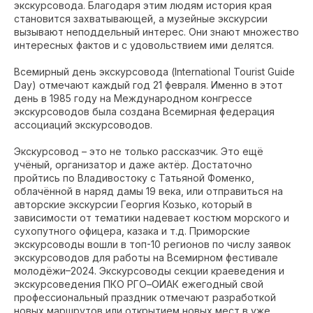
экскурсовода. Благодаря этим людям история края
становится захватывающей, а музейные экскурсии
вызывают неподдельный интерес. Они знают множество
интересных фактов и с удовольствием ими делятся.
Всемирный день экскурсовода (International Tourist Guide
Day) отмечают каждый год 21 февраля. Именно в этот
день в 1985 году на Международном конгрессе
экскурсоводов была создана Всемирная федерация
ассоциаций экскурсоводов.
Экскурсовод – это не только рассказчик. Это ещё
учёный, организатор и даже актёр. Достаточно
пройтись по Владивостоку с Татьяной Фоменко,
облачённой в наряд дамы 19 века, или отправиться на
авторские экскурсии Георгия Козько, который в
зависимости от тематики надевает костюм морского и
сухопутного офицера, казака и т.д. Приморские
экскурсоводы вошли в топ-10 регионов по числу заявок
экскурсоводов для работы на Всемирном фестивале
молодёжи–2024. Экскурсоводы секции краеведения и
экскурсоведения ПКО РГО–ОИАК ежегодный свой
профессиональный праздник отмечают разработкой
новых маршрутов или открытием новых мест в уже