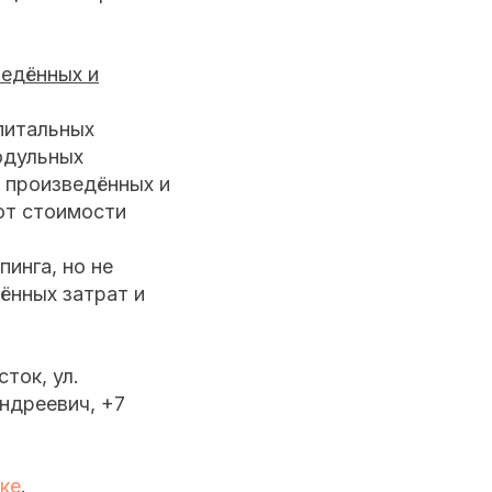
ведённых и
питальных
одульных
 произведённых и
от стоимости
инга, но не
ённых затрат и
ток, ул.
Андреевич, +7
ке
.