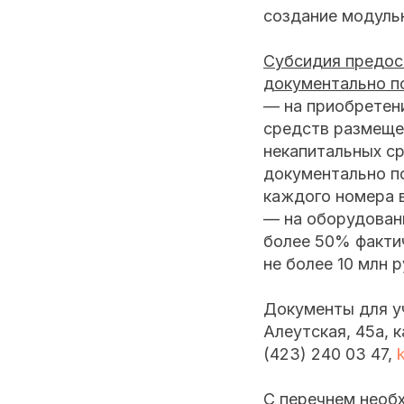
создание модульн
Субсидия предос
документально п
— на приобретени
средств размещен
некапитальных ср
документально по
каждого номера 
— на оборудовани
более 50% факти
не более 10 млн 
Документы для уч
Алеутская, 45а, 
(423) 240 03 47,
k
С перечнем необ