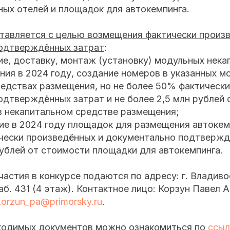
ых отелей и площадок для автокемпинга.
тавляется с целью возмещения фактически произ
одтверждённых затрат
:
е, доставку, монтаж (установку) модульных нека
ия в 2024 году, создание номеров в указанных м
едствах размещения, но не более 50% фактически
дтверждённых затрат и не более 2,5 млн рублей 
в некапитальном средстве размещения;
е в 2024 году площадок для размещения автокемп
чески произведённых и документально подтвержд
рублей от стоимости площадки для автокемпинга.
астия в конкурсе подаются по адресу: г. Владивос
каб. 431 (4 этаж). Контактное лицо: Корзун Павел 
orzun_pa@primorsky.ru
.
ходимых документов можно ознакомиться по
ссыл