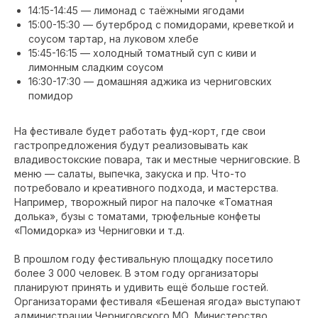
14:15-14:45 — лимонад с таёжными ягодами
15:00-15:30 — бутерброд с помидорами, креветкой и
соусом тартар, на луковом хлебе
15:45-16:15 — холодный томатный суп с киви и
лимонным сладким соусом
16:30-17:30 — домашняя аджика из черниговских
помидор
На фестивале будет работать фуд-корт, где свои
гастропредложения будут реализовывать как
владивостокские повара, так и местные черниговские. В
меню — салаты, выпечка, закуска и пр. Что-то
потребовало и креативного подхода, и мастерства.
Например, творожный пирог на палочке «Томатная
долька», бузы с томатами, трюфельные конфеты
«Помидорка» из Черниговки и т.д.
В прошлом году фестивальную площадку посетило
более 3 000 человек. В этом году организаторы
планируют принять и удивить ещё больше гостей.
Организаторами фестиваля «Бешеная ягода» выступают
администрации Черниговского МО, Министерство