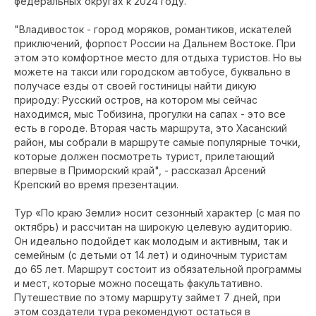
федеральных округах к 2024 году.
"Владивосток - город моряков, романтиков, искателей
приключений, форпост России на Дальнем Востоке. При
этом это комфортное место для отдыха туристов. Но вы
можете на такси или городском автобусе, буквально в
получасе езды от своей гостиницы найти дикую
природу: Русский остров, на котором мы сейчас
находимся, мыс Тобизина, прогулки на сапах - это все
есть в городе. Вторая часть маршрута, это Хасанский
район, мы собрали в маршруте самые популярные точки,
которые должен посмотреть турист, прилетающий
впервые в Приморский край", - рассказал Арсений
Крепский во время презентации.
Тур «По краю Земли» носит сезонный характер (с мая по
октябрь) и рассчитан на широкую целевую аудиторию.
Он идеально подойдет как молодым и активным, так и
семейным (с детьми от 14 лет) и одиночным туристам
до 65 лет. Маршрут состоит из обязательной программы
и мест, которые можно посещать факультативно.
Путешествие по этому маршруту займет 7 дней, при
этом создатели тура рекомендуют остаться в