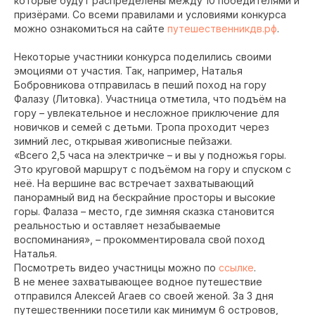
которые будут распределены между 10 победителями и
призёрами. Со всеми правилами и условиями конкурса
можно ознакомиться на сайте
путешественникдв.рф
.
Некоторые участники конкурса поделились своими
эмоциями от участия. Так, например, Наталья
Бобровникова отправилась в пеший поход на гору
Фалазу (Литовка). Участница отметила, что подъём на
гору – увлекательное и несложное приключение для
новичков и семей с детьми. Тропа проходит через
зимний лес, открывая живописные пейзажи.
«Всего 2,5 часа на электричке – и вы у подножья горы.
Это круговой маршрут с подъёмом на гору и спуском с
неё. На вершине вас встречает захватывающий
панорамный вид на бескрайние просторы и высокие
горы. Фалаза – место, где зимняя сказка становится
реальностью и оставляет незабываемые
воспоминания», – прокомментировала свой поход
Наталья.
Посмотреть видео участницы можно по
ссылке
.
В не менее захватывающее водное путешествие
отправился Алексей Агаев со своей женой. За 3 дня
путешественники посетили как минимум 6 островов,