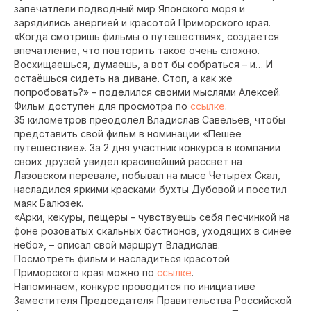
запечатлели подводный мир Японского моря и
зарядились энергией и красотой Приморского края.
«Когда смотришь фильмы о путешествиях, создаётся
впечатление, что повторить такое очень сложно.
Восхищаешься, думаешь, а вот бы собраться – и… И
остаёшься сидеть на диване. Стоп, а как же
попробовать?» – поделился своими мыслями Алексей.
Фильм доступен для просмотра по
ссылке
.
35 километров преодолел Владислав Савельев, чтобы
представить свой фильм в номинации «Пешее
путешествие». За 2 дня участник конкурса в компании
своих друзей увидел красивейший рассвет на
Лазовском перевале, побывал на мысе Четырёх Скал,
насладился яркими красками бухты Дубовой и посетил
маяк Балюзек.
«Арки, кекуры, пещеры – чувствуешь себя песчинкой на
фоне розоватых скальных бастионов, уходящих в синее
небо», – описал свой маршрут Владислав.
Посмотреть фильм и насладиться красотой
Приморского края можно по
ссылке
.
Напоминаем, конкурс проводится по инициативе
Заместителя Председателя Правительства Российской